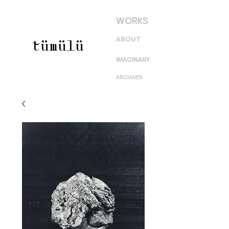
WORKS
ABOUT
tümülü
IMAGINARY
ARCHIVES