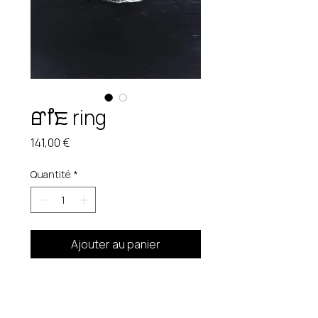
ꯔꯤꯐ ring
Prix
141,00 €
Quantité
*
Ajouter au panier
Bague ajustable. 22,8 gr
Pièce unique. Étain brut.