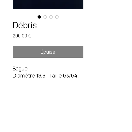
Débris
Prix
200,00 €
Épuisé
Bague
Diamètre 18,8. Taille 63/64.
15,2 gr
Pièce unique. Étain brut.
Instagram
fredduverge@gmail.com
Mentions légales