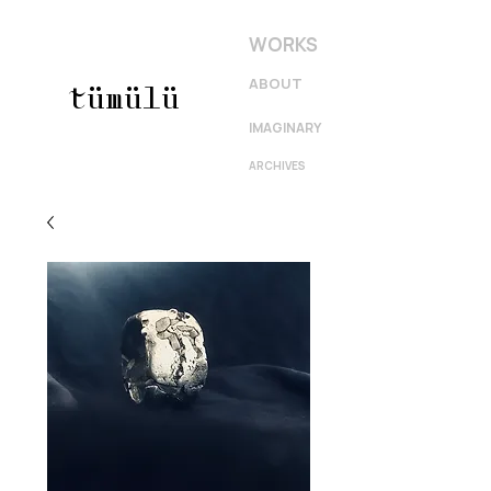
WORKS
ABOUT
tümülü
IMAGINARY
ARCHIVES