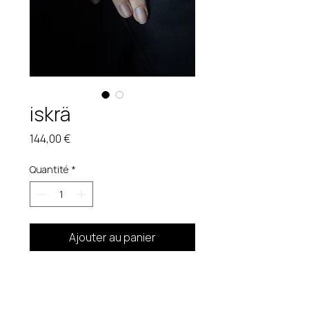
iskrä
Prix
144,00 €
Quantité
*
Ajouter au panier
Bague ajustable. 35,4 gr
Pièce unique. Étain brut.