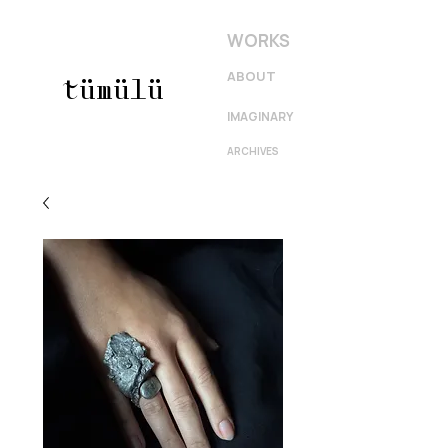
WORKS
ABOUT
tümülü
IMAGINARY
ARCHIVES