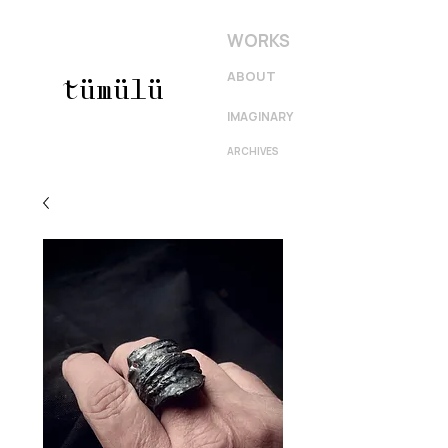
WORKS
ABOUT
tümülü
IMAGINARY
ARCHIVES