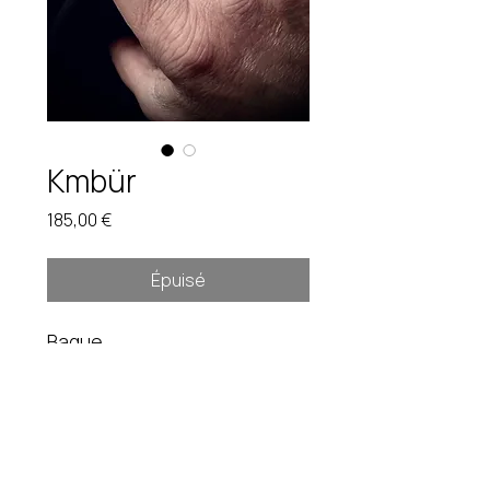
Kmbür
Prix
185,00 €
Épuisé
Bague
Ajustable. 55 gr
Pièce unique. Étain brut.
Instagram