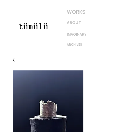
WORKS
ABOUT
tümülü
IMAGINARY
ARCHIVES