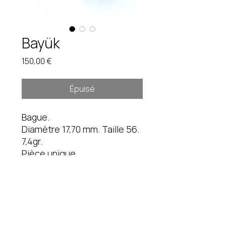
Bayük
Prix
150,00 €
Épuisé
Bague.
Diamètre 17,70 mm. Taille 56.
7,4gr.
Pièce unique.
Étain oxydé.
Instagram