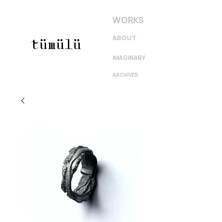
WORKS
ABOUT
tümülü
IMAGINARY
ARCHIVES