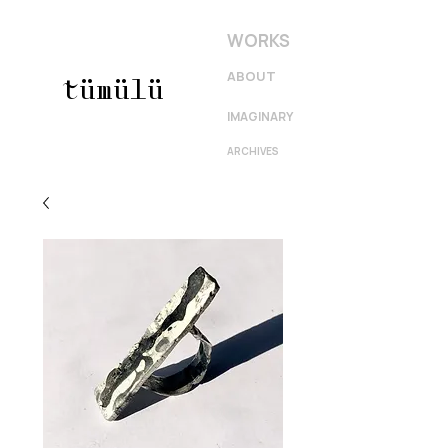
WORKS
ABOUT
tümülü
IMAGINARY
ARCHIVES