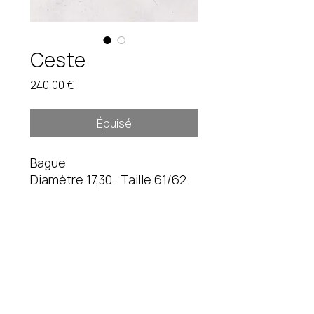
Ceste
Prix
240,00 €
Épuisé
Bague
Diamètre 17,30. Taille 61/62.
18,3 gr
Pièce unique. Étain brut.
Instagram
fredduverge@gmail.com
Mentions légales