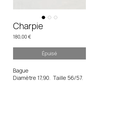
Charpie
Prix
180,00 €
Épuisé
Bague
Diamètre 17,90. Taille 56/57.
14,5 gr
Pièce unique. Étain brut.
Instagram
fredduverge@gmail.com
Mentions légales