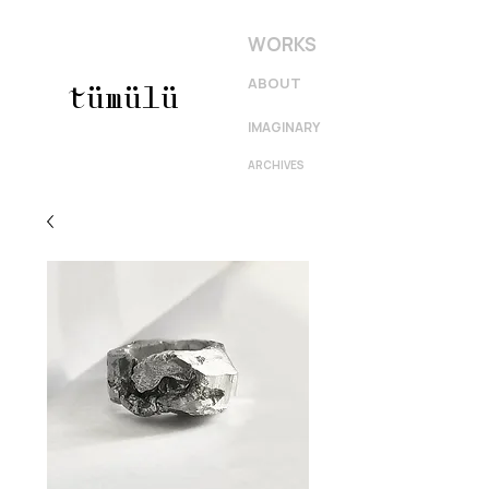
WORKS
ABOUT
tümülü
IMAGINARY
ARCHIVES