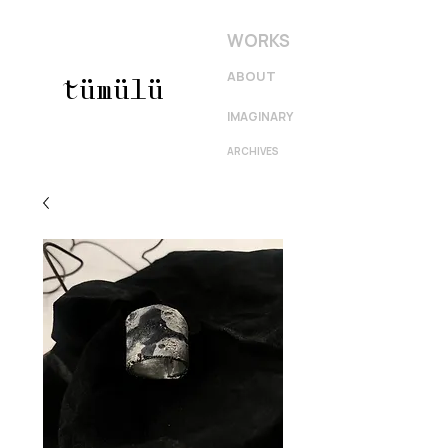
WORKS
ABOUT
tümülü
IMAGINARY
ARCHIVES