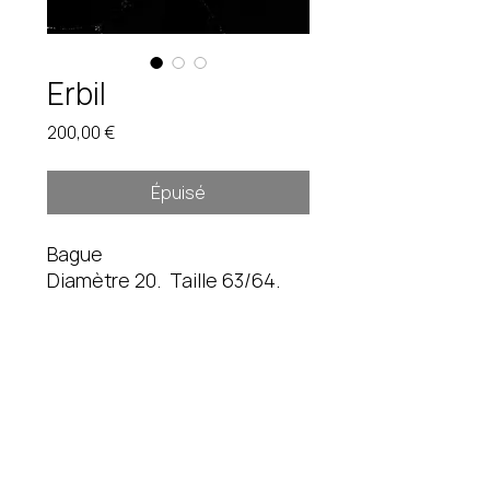
Erbil
Prix
200,00 €
Épuisé
Bague
Diamètre 20. Taille 63/64.
12,4 gr
Pièce unique. Étain brut.
Instagram
fredduverge@gmail.com
Mentions légales