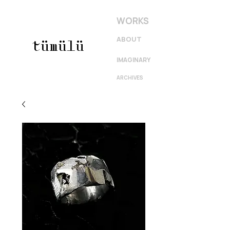
WORKS
ABOUT
tümülü
IMAGINARY
ARCHIVES