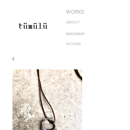
WORKS
ABOUT
tümülü
IMAGINARY
ARCHIVES