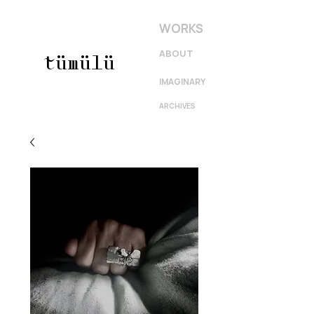
WORKS
ABOUT
tümülü
IMAGINARY
ARCHIVES