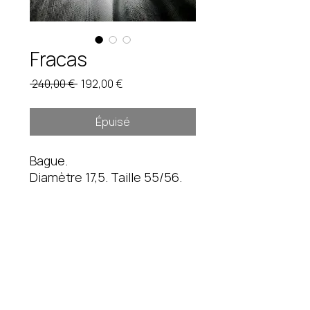
Fracas
Prix
Prix
 240,00 € 
192,00 €
original
promotionnel
Épuisé
Bague.
Diamètre 17,5. Taille 55/56.
21,3 gr
Pièce unique. Étain brut.
Instagram
fredduverge@gmail.com
Mentions légales