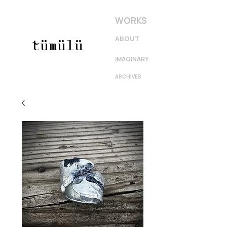
WORKS
ABOUT
tümülü
IMAGINARY
ARCHIVES