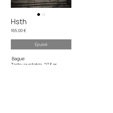
Hsth
Prix
165,00 €
Épuisé
Bague
Taille ajustable. 27,3 gr
Pièce unique. Étain brut.
Instagram
fredduverge@gmail.com
Mentions légales
CGV