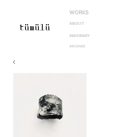
WORKS
ABOUT
tümülü
IMAGINARY
ARCHIVES