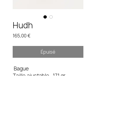
Hudh
Prix
165,00 €
Épuisé
Bague
Taille ajustable. 17,1 gr
Pièce unique. Étain brut.
Instagram
fredduverge@gmail.com
Mentions légales
CGV