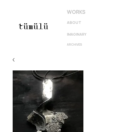
WORKS
ABOUT
tümülü
IMAGINARY
ARCHIVES