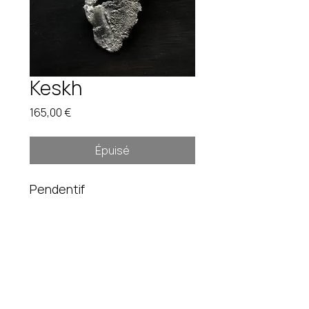
Keskh
Prix
165,00 €
Épuisé
Pendentif
134X67 mm. 59,4 gr
Pièce unique. Étain brut.
Instagram
fredduverge@gmail.com