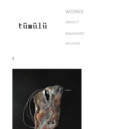
WORKS
ABOUT
tümülü
IMAGINARY
ARCHIVES