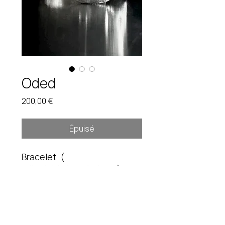
Oded
Prix
200,00 €
Épuisé
Bracelet (
adjustable/genderless )
Hauteur: 35 mm 115 gr
Pièce unique. Étain brut.