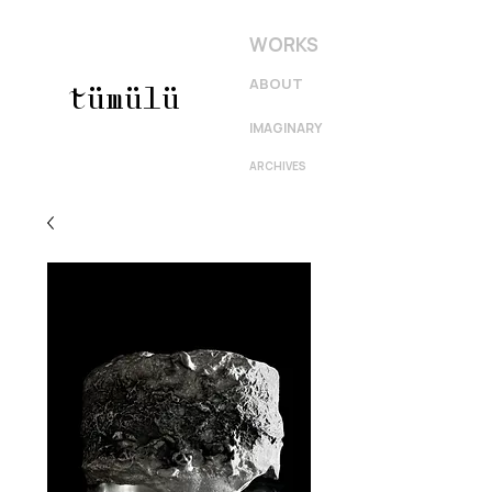
WORKS
ABOUT
tümülü
IMAGINARY
ARCHIVES