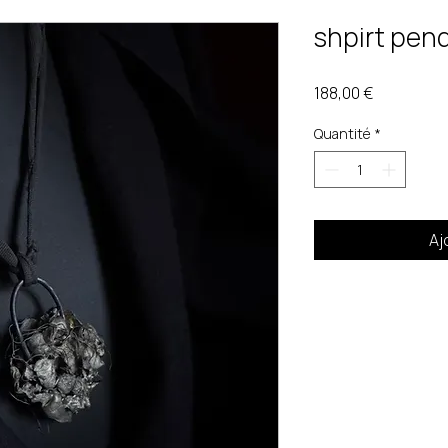
shpirt pen
Prix
188,00 €
Quantité
*
Aj