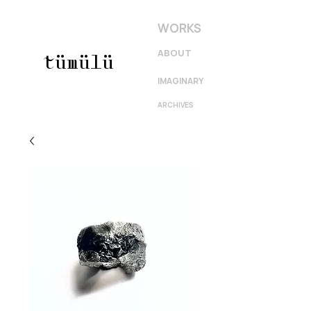
WORKS
ABOUT
tümülü
IMAGINARY
ARCHIVES