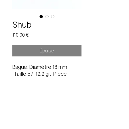
Shub
Prix
110,00 €
Épuisé
Bague. Diamètre 18 mm
Taille 57 12,2 gr. Pièce
unique. Etain brut.
Instagram
fredduverge@gmail.com
Mentions légales