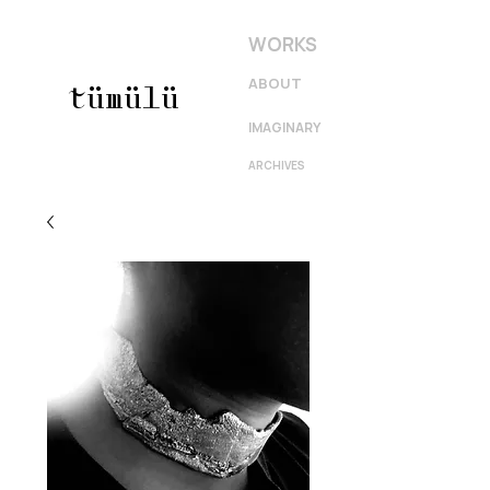
WORKS
ABOUT
tümülü
IMAGINARY
ARCHIVES