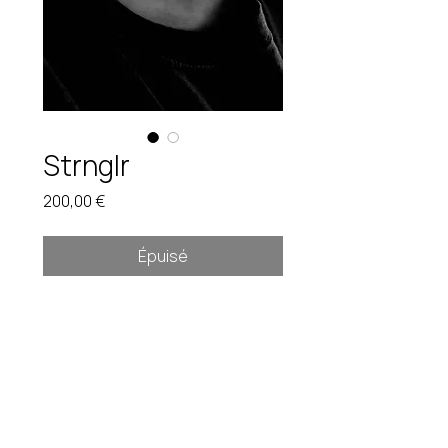
Strnglr
Prix
200,00 €
Épuisé
Collier
Pièce unique. Étain brut.
Instagram
fredduverge@gmail.com