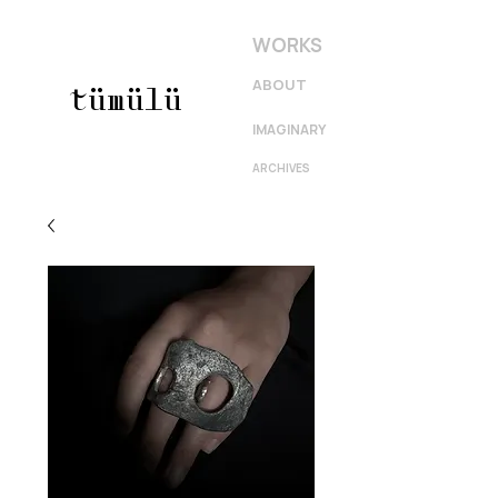
WORKS
ABOUT
tümülü
IMAGINARY
ARCHIVES