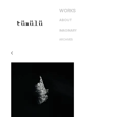
WORKS
ABOUT
tümülü
IMAGINARY
ARCHIVES