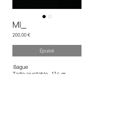
MI_
Prix
200,00 €
Épuisé
Bague
Taille ajustable. 17,4 gr
Pièce unique. Étain brut.
Instagram
fredduverge@gmail.com
Mentions légales
CGV