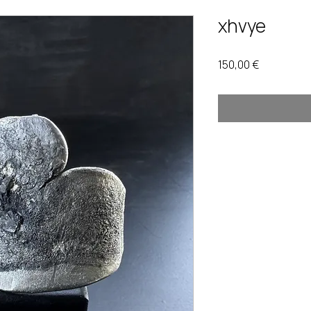
xhvye
Prix
150,00 €