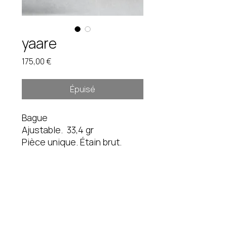
yaare
Prix
175,00 €
Épuisé
Bague
Ajustable. 33,4 gr
Pièce unique. Étain brut.
3X
Paiement possible en 3X
( Lien par e-mail ).