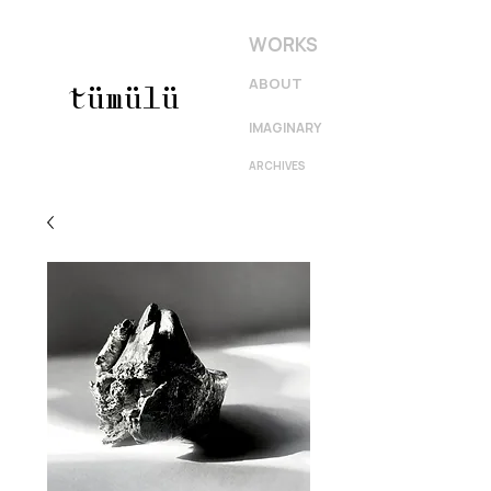
WORKS
ABOUT
tümülü
IMAGINARY
ARCHIVES