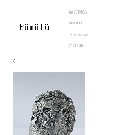
WORKS
ABOUT
tümülü
IMAGINARY
ARCHIVES