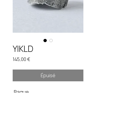
YIKLD
Prix
145,00 €
Épuisé
Bague
Taille ajustable. 24,6 gr
Pièce unique. Étain brut.
Instagram