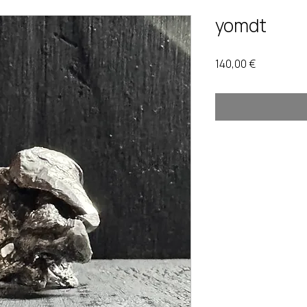
yomdt
Prix
140,00 €