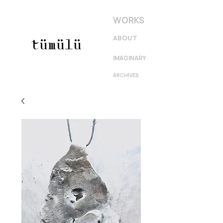
WORKS
ABOUT
tümülü
IMAGINARY
ARCHIVES