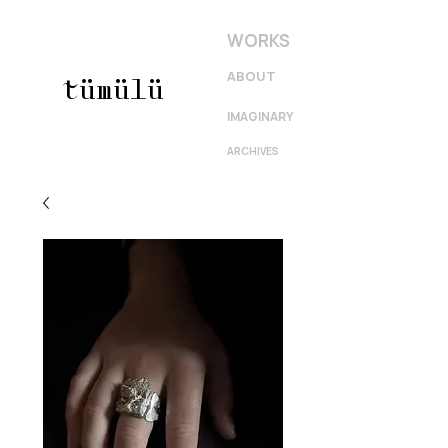
WORKS
ABOUT
tümülü
IMAGINARY
ARCHIVES