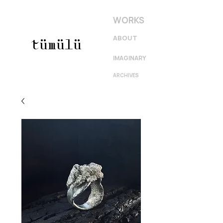
WORKS
ABOUT
tümülü
IMAGINARY
ARCHIVES